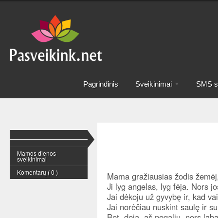
Pagrindinis
Sveikinimai
SMS sv
Mamos dienos
sveikinimai
Komentarų ( 0 )
Mama gražiausias žodis žemėj, į 
Ji lyg angelas, lyg fėja. Nors 
Jai dėkoju už gyvybę ir, kad va
Jai norėčiau nuskint saulę ir s
Bet, deja, aš negaliu, nors lab