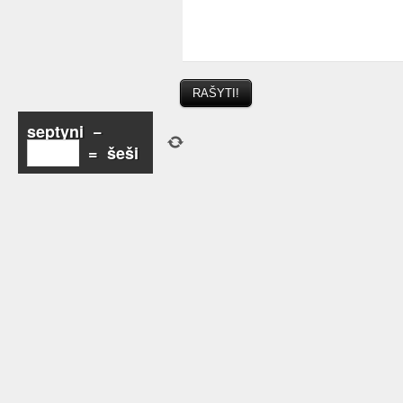
septyni
−
=
šeši