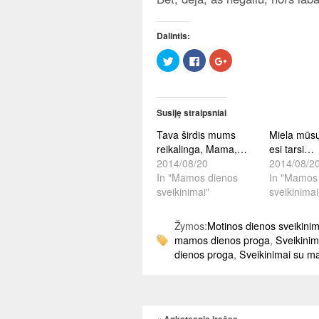
Dalintis:
Click
Click
Paspauskite
to
to
dalintis
share
share
ant
on
on
Google+
Twitter
Facebook
(Opens
(Opens
(Opens
in
in
in
new
Susiję straipsniai
new
new
window)
window)
window)
Tava širdis mums
Miela mūs
reikalinga, Mama,…
esi tarsi…
2014/08/20
2014/08/2
In "Mamos dienos
In "Mamos
sveikinimai"
sveikinimai
Žymos:
Motinos dienos sveikinim
mamos dienos proga
,
Sveikinim
dienos proga
,
Sveikinimai su m