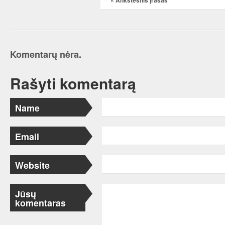
«
Ankstesnis įrašas
Komentarų nėra.
Rašyti komentarą
Name
Email
Website
Jūsų
komentaras