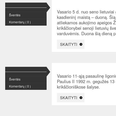
Vasario 5 d. nuo seno lietuviai
Šventės
kasdieninį maistą – duoną. Ši
atliekamos aukojimo apeigos Ž
Komentarų ( 0 )
krikščionybei senoji lietuvių š
varduvėmis. Duona šią dieną pr
SKAITYTI
Vasario 11-ąją pasaulinę ligon
Šventės
Paulius II 1992 m. gegužės 13 
krikščioniškose šalyse.
Komentarų ( 0 )
SKAITYTI