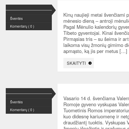
Kinų naujieji metai švenčiami 
Šventės
mėnesio dieną – antroji mėnuli
Pagal Mėnulio kalendorių gyven
Komentarų ( 0 )
Tibeto gyventojai. Kinai švenč
Pirmąsias tris – su šeima ir ar
laikoma visų žmonių gimimo di
apmąsto, ką jis per metus […]
SKAITYTI
Vasario 14 d. švenčiama Valent
Šventės
Romoje gyveno vyskupas Valen
Tuometinis Romos imperatorius 
Komentarų ( 0 )
kuo didesnę kariuomenę ir netgi
draudžiantį tuoktis. Vyskupas 
žmonių išpažintis ir prašymus sl