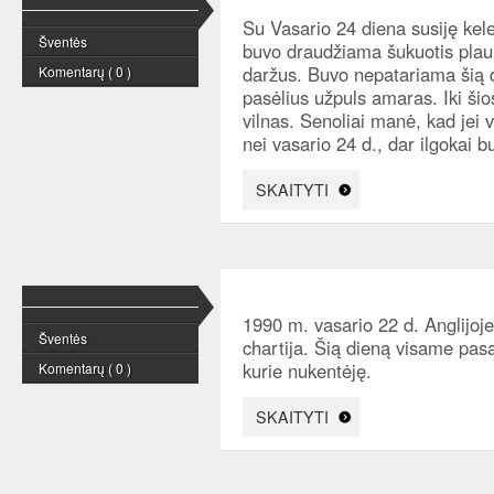
Su Vasario 24 diena susiję kel
Šventės
buvo draudžiama šukuotis plauk
daržus. Buvo nepatariama šią di
Komentarų ( 0 )
pasėlius užpuls amaras. Iki šio
vilnas. Senoliai manė, kad jei 
nei vasario 24 d., dar ilgokai b
SKAITYTI
1990 m. vasario 22 d. Anglijoj
Šventės
chartija. Šią dieną visame pas
kurie nukentėję.
Komentarų ( 0 )
SKAITYTI