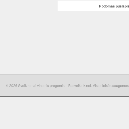
Rodomas puslapis 
© 2026 Sveikinimai visomis progomis – Pasveikink.net. Visos teisės saugomos