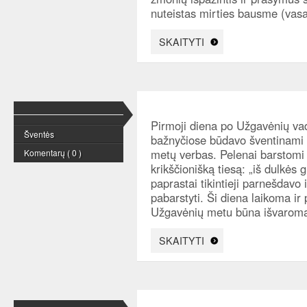
nuteistas mirties bausme (vasa
SKAITYTI
Pirmoji diena po Užgavėnių va
Šventės
bažnyčiose būdavo šventinami p
metų verbas. Pelenai barstom
Komentarų ( 0 )
krikščionišką tiesą: „iš dulkės g
paprastai tikintieji parnešdav
pabarstyti. Ši diena laikoma ir
Užgavėnių metu būna išvarom
SKAITYTI