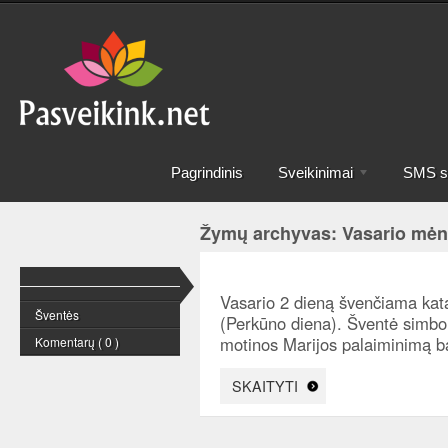
Pagrindinis
Sveikinimai
SMS sv
Žymų archyvas: Vasario mėn
Vasario 2 dieną švenčiama kat
Šventės
(Perkūno diena). Šventė simbol
motinos Marijos palaiminimą b
Komentarų ( 0 )
SKAITYTI