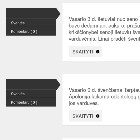
Vasario 3 d. lietuviai nuo seno 
Šventės
buvo dedami ant aukuro, prašan
krikščionybei senoji lietuvių šv
Komentarų ( 0 )
varduvėmis. Linai pradėti švent
SKAITYTI
Vasario 9 d. švenčiama Tarptau
Šventės
Apolonija laikoma odontologų g
jos varduves.
Komentarų ( 0 )
SKAITYTI