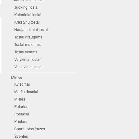
Juokingi tostai
Kalėdiniai tostai
Krikštynų tostai
Naujametiniai tostai
Tostai draugams
Tostai moterims
Tostai vyrams
Velykiniai tostai
Vestuviniai tostai
Mintys
Kvietimai
Merfio dėsniai
Mįslės
Patarlės
Posakiai
Prietarai
Sparnuotos frazės
Šventės