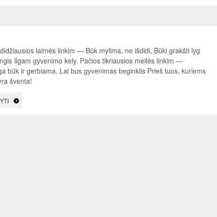
didžiausios laimės linkim — Būk mylima, ne išdidi, Būki grakšti lyg
ngis Ilgam gyvenimo kely. Pačios tikriausios meilės linkim —
a būk ir gerbiama. Lai bus gyvenimas beginklis Prieš tuos, kuriems
yra šventa!
YTI