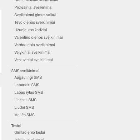
Profesiniai sveikinimai
Sveikinimai gimus vaikui
Tėvo dienos sveikinimai
Užuojautos žodžiai
Valentino dienos sveikinimai
Vardadienio sveikinimai
Velykiniai sveikinimai
Vestuviniai sveikinimai
SMS sveikinimai
Apgaulingi SMS
Labanakt SMS
Labas rytas SMS
Linksmi SMS
Liūdni SMS
Meilės SMS
Tostai
Gimtadienio tostai
Jubiliejiniai tostai