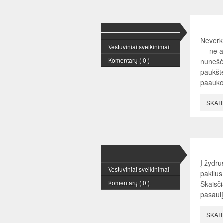
Neverk 
Vestuviniai sveikinimai
— ne au
Komentarų ( 0 )
nunešė 
paukštė
paaukot
SKAIT
Į žydru
Vestuviniai sveikinimai
pakilus
Komentarų ( 0 )
Skaisč
pasaulį
SKAIT