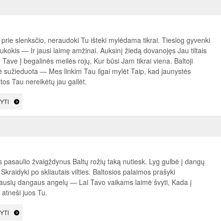
prie slenksčio, neraudoki Tu išteki mylėdama tikrai. Tiesiog gyvenki
kokis — Ir jausi laimę amžinai. Auksinį žiedą dovanojęs Jau tiltais
Tave Į begalinės meilės rojų, Kur būsi Jam tikrai viena. Baltoji
 sužieduota — Mes linkim Tau ilgai mylėt Taip, kad jaunystės
os Tau nereikėtų jau gailėt.
YTI
s pasaulio žvaigždynus Baltų rožių taką nutiesk. Lyg gulbė į dangų
 Skraidyki po skliautais vilties. Baltosios palaimos prašyki
iausių dangaus angelų — Lai Tavo vaikams laimė švyti, Kada į
 atneši juos Tu.
YTI