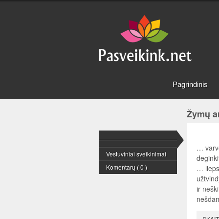
Pagrindinis
Žymų ar
… varvė
Vestuviniai sveikinimai
deginki
Komentarų ( 0 )
… lieps
užtvind
ir nešk
nešdam
SKAIT