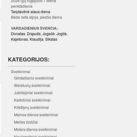
2026-ųjų rugpjūčio 7 diena
penktadienis
Tarptautinė alaus diena
Bėda raita atjoja, pėsčia išeina
VARDADIENIUS ŠVENČIA:
Donatas
,
Drąsutis
,
Jogailė
,
Jogilė
,
Kajetonas
,
Klaudija
,
Sikstas
KATEGORIJOS:
Sveikinimai
Gimtadienio sveikinimai
Išleistuvių sveikinimai
Jubiliejiniai sveikinimai
Kalėdiniai sveikinimai
Krikštynų sveikinimai
Mamos dienos sveikinimai
Meilės žodžiai
Moters dienos sveikinimai
Naujametiniai sveikinimai