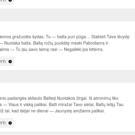
iemos gražuolės šydas, Tu — balta puri pūga… Stabteli Tave išvydę:
— Nuotaka balta. Baltą rožių puokštę meski Pabroliams ir
ėms — Tu jau savo laimę rasi — Negailėki jos kitiems.
YTI
inio padangės skliauto Baltieji Nuotakos žirgai. Iš atminimų liko
s — Visus ir viską palikai. Balti miražai Tavo sielai, Baltų lelijų Tau
Už tai, kad išėjai ne dienai — Jaunystę amžiams palikai.
YTI