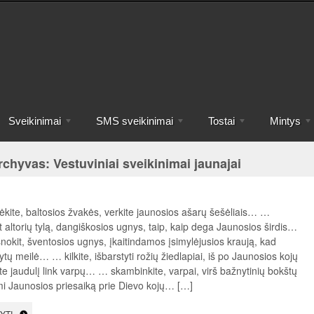
Sveikinimai
SMS sveikinimai
Tostai
Mintys
chyvas: Vestuviniai sveikinimai jaunajai
kite, baltosios žvakės, verkite jaunosios ašarų šešėliais… …
t altorių tylą, dangiškosios ugnys, taip, kaip dega Jaunosios širdis…
nokit, šventosios ugnys, įkaitindamos įsimylėjusios kraują, kad
ytų meilė… … kilkite, išbarstyti rožių žiedlapiai, iš po Jaunosios kojų
ite jaudulį link varpų… … skambinkite, varpai, virš bažnytinių bokštų
i Jaunosios priesaiką prie Dievo kojų… […]
YTI