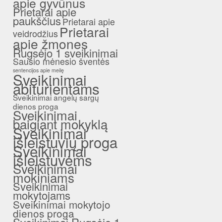
apie gyvūnus
Prietarai apie
paukščius
Prietarai apie
Prietarai
veidrodžius
apie žmones
Rugsėjo 1 sveikinimai
Sausio mėnesio šventės
sentencijos apie meilę
Sveikinimai
abiturientams
Sveikinimai angelų sargų
dienos proga
Sveikinimai
baigiant mokyklą
Sveikinimai
išleistuvių proga
Sveikinimai
išleistuvėms
Sveikinimai
mokiniams
Sveikinimai
mokytojams
Sveikinimai mokytojo
dienos proga