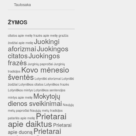
Tautosaka
ŽYMOS
citatos apie meilę
frazės apie meilę
gražūs
Juokingi
žodžiai apie meilę
aforizmai
Juokingos
citatos
Juokingos
frazės
Jurginių papročiai
Jurginių
Kovo mėnesio
tradicijos
šventės
Lotyniški aforizmai
Lotyniški
žodžiai
Lotyniškos citatos
Lotyniškos frazės
Lotyniškos mintys
Lotyniškos sentencijos
Mokytojų
mintys apie meilę
dienos sveikinimai
Naujųjų
metų papročiai
Naujųjų metų tradicijos
Prietarai
patarlės apie meilę
apie daiktus
Prietarai
Prietarai
apie duoną