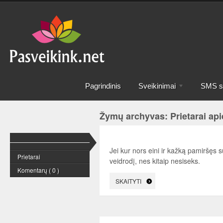
Pagrindinis
Sveikinimai
SMS sv
Žymų archyvas: Prietarai api
Jei kur nors eini ir kažką pamiršęs s
Prietarai
veidrodį, nes kitaip nesiseks.
Komentarų ( 0 )
SKAITYTI