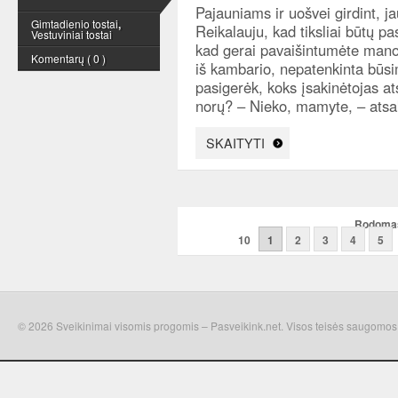
Pajauniams ir uošvei girdint, ja
Gimtadienio tostai
,
Reikalauju, kad tiksliai būtų pa
Vestuviniai tostai
kad gerai pavaišintumėte mano 
Komentarų ( 0 )
iš kambario, nepatenkinta būsi
pasigerėk, koks įsakinėtojas at
norų? – Nieko, mamyte, – atsak
SKAITYTI
Rodomas 
10
1
2
3
4
5
© 2026 Sveikinimai visomis progomis – Pasveikink.net. Visos teisės saugomos