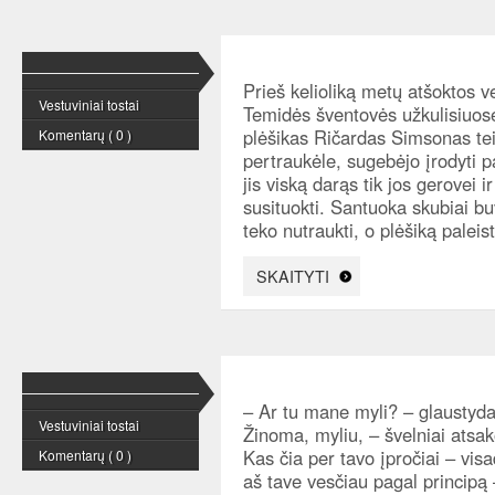
Prieš kelioliką metų atšoktos v
Vestuviniai tostai
Temidės šventovės užkulisiuos
plėšikas Ričardas Simsonas t
Komentarų ( 0 )
pertraukėle, sugebėjo įrodyti pa
jis viską darąs tik jos gerovei i
susituokti. Santuoka skubiai b
teko nutraukti, o plėšiką paleist
SKAITYTI
– Ar tu mane myli? – glaustyda
Vestuviniai tostai
Žinoma, myliu, – švelniai atsa
Kas čia per tavo įpročiai – visa
Komentarų ( 0 )
aš tave vesčiau pagal principą –