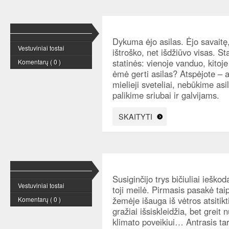
Dykuma ėjo asilas. Ėjo savait
Vestuviniai tostai
ištroško, net išdžiūvo visas. St
statinės: vienoje vanduo, kitoj
Komentarų ( 0 )
ėmė gerti asilas? Atspėjote – a
mielieji sveteliai, nebūkime as
palikime sriubai ir galvijams.
SKAITYTI
Susiginčijo trys bičiuliai ieško
Vestuviniai tostai
toji meilė. Pirmasis pasakė taip
žemėje išauga iš vėtros atsitik
Komentarų ( 0 )
gražiai išsiskleidžia, bet greit 
klimato poveikiui… Antrasis tar