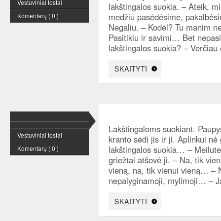
Vestuviniai tostai
lakštingalos suokia. – Ateik, mi
medžiu pasėdėsime, pakalbėsime
Komentarų ( 0 )
Negaliu. – Kodėl? Tu manim nep
Pasitikiu ir savimi… Bet nepasi
lakštingalos suokia? – Verčia
SKAITYTI
Lakštingaloms suokiant. Paupys
Vestuviniai tostai
kranto sėdi jis ir ji. Aplinkui 
lakštingalos suokia… – Meilute,
Komentarų ( 0 )
griežtai atšovė ji. – Na, tik vi
vieną, na, tik vienui vieną… – 
nepalyginamoji, mylimoji… – J
SKAITYTI