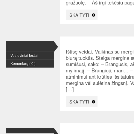
gražuolę. – Aš irgi tekėsiu pag
SKAITYTI
Ištisę veidai. Vaikinas su mergi
Vestuviniai tostai
biurą tuoktis. Staiga mergina su
sumišusi, sako: – Brangusis, aš 
Komentarų ( 0 )
mylimajį. – Brangioji, man… – 
atminimui ant krūties išsitatuir
mergina vėl sulėtina žingsnį. V
[…]
SKAITYTI