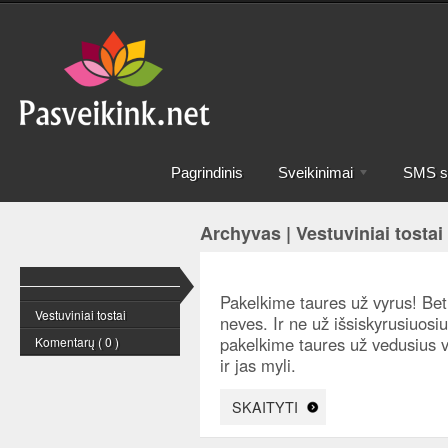
Pagrindinis
Sveikinimai
SMS sv
Archyvas | Vestuviniai tostai
Pakelkime taures už vyrus! Bet
Vestuviniai tostai
neves. Ir ne už išsiskyrusiuosiu
pakelkime taures už vedusius 
Komentarų ( 0 )
ir jas myli.
SKAITYTI