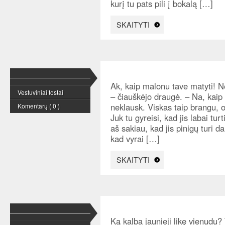
kurį tu pats pili į bokalą […]
SKAITYTI
Ak, kaip malonu tave matyti! 
Vestuviniai tostai
– čiauškėjo draugė. – Na, kaip 
neklausk. Viskas taip brangu, o
Komentarų ( 0 )
Juk tu gyreisi, kad jis labai t
aš sakiau, kad jis pinigų turi 
kad vyrai […]
SKAITYTI
Ką kalba jaunieji likę vienudu?