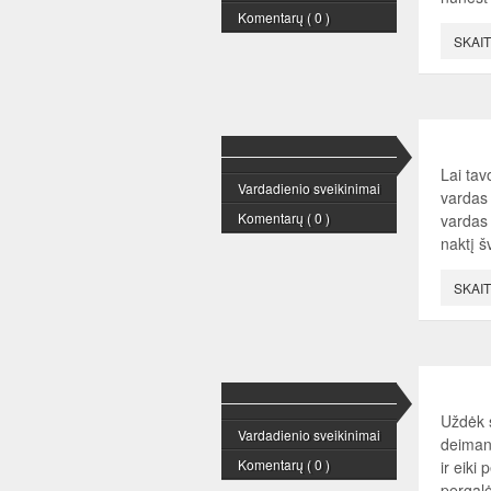
Komentarų ( 0 )
SKAIT
Lai tav
Vardadienio sveikinimai
vardas 
Komentarų ( 0 )
vardas 
naktį š
SKAIT
Uždėk s
Vardadienio sveikinimai
deimant
Komentarų ( 0 )
ir eiki
pergalė