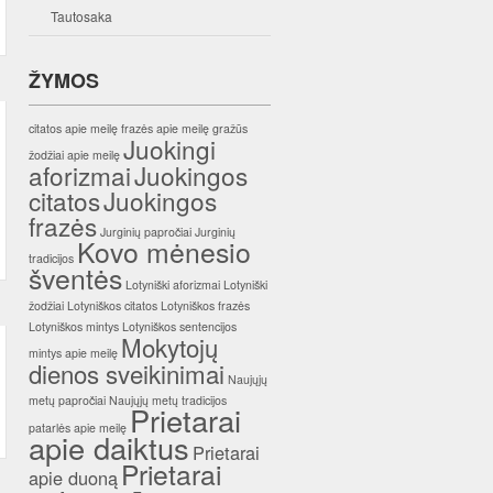
Tautosaka
ŽYMOS
citatos apie meilę
frazės apie meilę
gražūs
Juokingi
žodžiai apie meilę
aforizmai
Juokingos
citatos
Juokingos
frazės
Jurginių papročiai
Jurginių
Kovo mėnesio
tradicijos
šventės
Lotyniški aforizmai
Lotyniški
žodžiai
Lotyniškos citatos
Lotyniškos frazės
Lotyniškos mintys
Lotyniškos sentencijos
Mokytojų
mintys apie meilę
dienos sveikinimai
Naujųjų
metų papročiai
Naujųjų metų tradicijos
Prietarai
patarlės apie meilę
apie daiktus
Prietarai
Prietarai
apie duoną