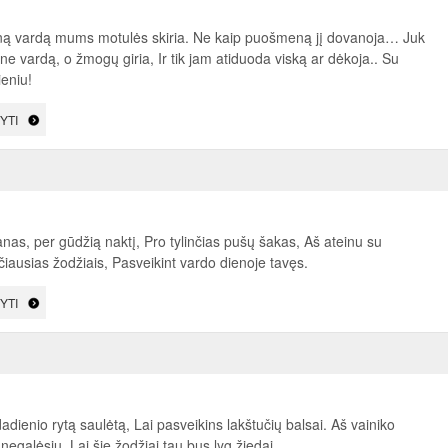
eną vardą mums motulės skiria. Ne kaip puošmeną jį dovanoja… Juk
ne vardą, o žmogų giria, Ir tik jam atiduoda viską ar dėkoja.. Su
eniu!
YTI
nas, per gūdžią naktį, Pro tylinčias pušų šakas, Aš ateinu su
iausias žodžiais, Pasveikint vardo dienoje tavęs.
YTI
adienio rytą saulėtą, Lai pasveikins lakštučių balsai. Aš vainiko
negalėsiu, Lai šie žodžiai tau bus lyg žiedai.