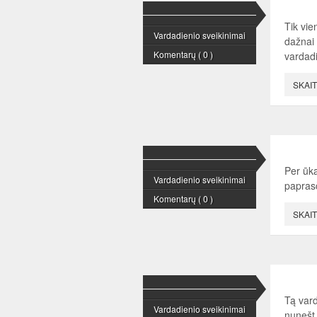
Tik vi
Vardadienio sveikinimai
dažnai 
Komentarų ( 0 )
vardadi
SKAIT
Per ūka
Vardadienio sveikinimai
paprasč
Komentarų ( 0 )
SKAIT
Tą vard
Vardadienio sveikinimai
nunešt 