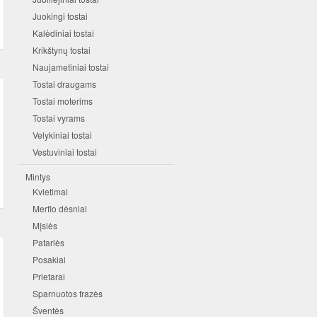
Juokingi tostai
Kalėdiniai tostai
Krikštynų tostai
Naujametiniai tostai
Tostai draugams
Tostai moterims
Tostai vyrams
Velykiniai tostai
Vestuviniai tostai
Mintys
Kvietimai
Merfio dėsniai
Mįslės
Patarlės
Posakiai
Prietarai
Sparnuotos frazės
Šventės