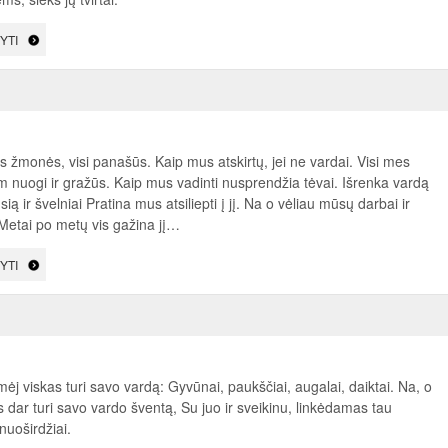
YTI
s žmonės, visi panašūs. Kaip mus atskirtų, jei ne vardai. Visi mes
 nuogi ir gražūs. Kaip mus vadinti nusprendžia tėvai. Išrenka vardą
sią ir švelniai Pratina mus atsiliepti į jį. Na o vėliau mūsų darbai ir
 Metai po metų vis gažina jį…
YTI
mėj viskas turi savo vardą: Gyvūnai, paukščiai, augalai, daiktai. Na, o
dar turi savo vardo šventą, Su juo ir sveikinu, linkėdamas tau
nuoširdžiai.