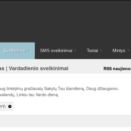
Sveikinimai
SMS sveikinimai
Tostai
Mintys
s | Vardadienio sveikinimai
RSS naujieno
aug linkėjimų gražiausių Sakytų Tau šiandieną, Daug džiaugsmo,
valandų, Linkiu tau Vardo dieną.
YTI