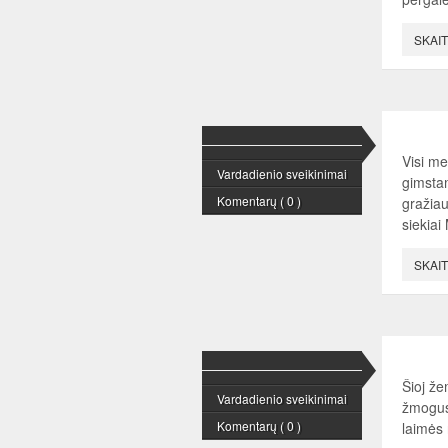
SKAIT
Visi me
Vardadienio sveikinimai
gimstam
Komentarų ( 0 )
gražiau
siekiai
SKAIT
Šioj že
Vardadienio sveikinimai
žmogus 
Komentarų ( 0 )
laimės 