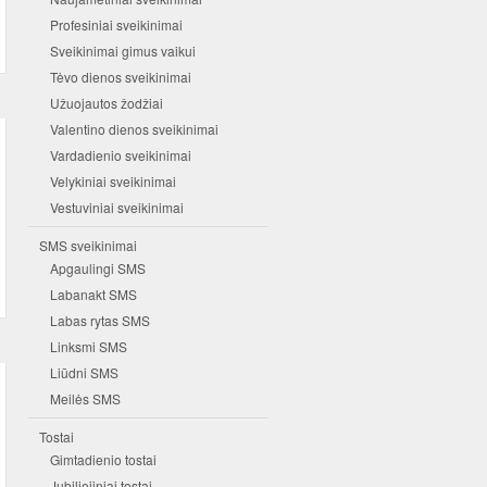
Profesiniai sveikinimai
Sveikinimai gimus vaikui
Tėvo dienos sveikinimai
Užuojautos žodžiai
Valentino dienos sveikinimai
Vardadienio sveikinimai
Velykiniai sveikinimai
Vestuviniai sveikinimai
SMS sveikinimai
Apgaulingi SMS
Labanakt SMS
Labas rytas SMS
Linksmi SMS
Liūdni SMS
Meilės SMS
Tostai
Gimtadienio tostai
Jubiliejiniai tostai