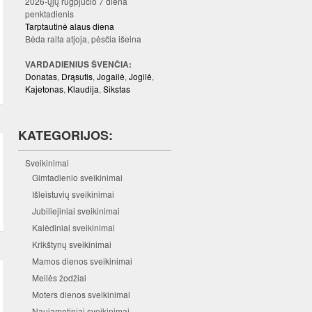
2026-ųjų rugpjūčio 7 diena
penktadienis
Tarptautinė alaus diena
Bėda raita atjoja, pėsčia išeina
VARDADIENIUS ŠVENČIA:
Donatas
,
Drąsutis
,
Jogailė
,
Jogilė
,
Kajetonas
,
Klaudija
,
Sikstas
KATEGORIJOS:
Sveikinimai
Gimtadienio sveikinimai
Išleistuvių sveikinimai
Jubiliejiniai sveikinimai
Kalėdiniai sveikinimai
Krikštynų sveikinimai
Mamos dienos sveikinimai
Meilės žodžiai
Moters dienos sveikinimai
Naujametiniai sveikinimai