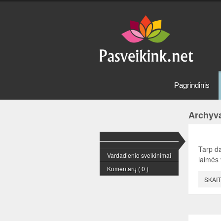
Pagrindinis
Archyva
Tarp d
Vardadienio sveikinimai
laimės 
Komentarų ( 0 )
SKAIT