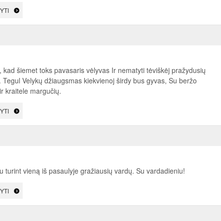
YTI
, kad šiemet toks pavasaris vėlyvas Ir nematyti tėviškėj pražydusių
. Tegul Velykų džiaugsmas kiekvienoj širdy bus gyvas, Su beržo
ir kraitele margučių.
YTI
u turint vieną iš pasaulyje gražiausių vardų. Su vardadieniu!
YTI