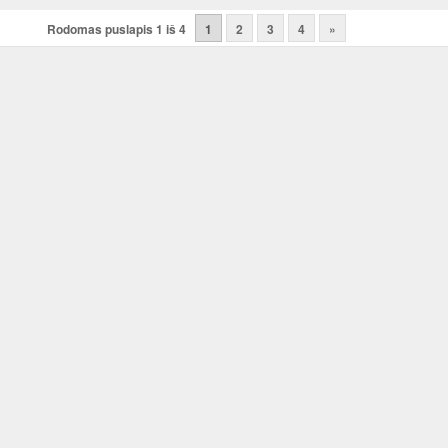
Rodomas puslapis 1 iš 4
1
2
3
4
»