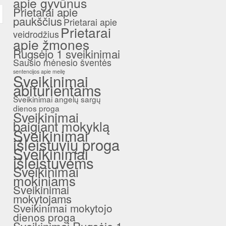
apie gyvūnus
Prietarai apie
paukščius
Prietarai apie
Prietarai
veidrodžius
apie žmones
Rugsėjo 1 sveikinimai
Sausio mėnesio šventės
sentencijos apie meilę
Sveikinimai
abiturientams
Sveikinimai angelų sargų
dienos proga
Sveikinimai
baigiant mokyklą
Sveikinimai
išleistuvių proga
Sveikinimai
išleistuvėms
Sveikinimai
mokiniams
Sveikinimai
mokytojams
Sveikinimai mokytojo
dienos proga