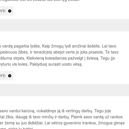
YTI
o vardą pagarba lydės, Kaip žmogų lydi amžinai šešėlis. Lai tavo
pelenuos žibės, Ir tenedrįsta abejot verte jo joks praeivis. Te tavo
šiluma virpės, Kiekvieną kviesdamas pažvelgt į šviesą. Tegu jįs
vyturiu vis kvies, Paklydusį surasti uosto vėsą.
YTI
avo vardui karūną, nukaldinęs ją iš vertingų darbų. Tegu joje
ai žiba, išaugę iš tavo minčių ir darbų. Paimk savo vardą už rankos
 per žemę su juo išdidžiai, Lai vėtros gyvenimo trankos, žmogus gimęs
ms, sieks jų tvirtai.