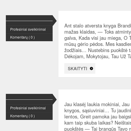
Ant stalo atversta knyga Bran
Profesiniai sveikinimai
mažas klaidas, — Toks atminty
galva, Kada visi jau miega, O T
Komentarų ( 0 )
mūsų gėrio pėdos. Mes kasdie
žodžiais… Nustebins puokštė t
Dėkojam, Mokytojau, Tau Už Ta
SKAITYTI
Jau klasėj laukia mokiniai, J
Profesiniai sveikinimai
knygos, sąsiuviniai… Tu jaudini
lentos, Greit pamoka jau baig
Komentarų ( 0 )
kam taip skuba laikas? Neištaisy
puokštės — Tai brangūs Tavo 