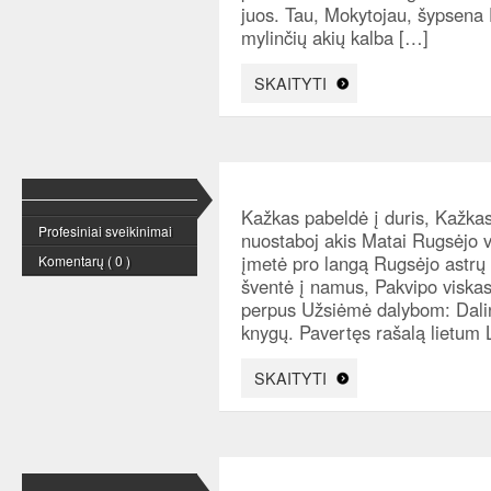
juos. Tau, Mokytojau, šypsena D
mylinčių akių kalba […]
SKAITYTI
Kažkas pabeldė į duris, Kažka
Profesiniai sveikinimai
nuostaboj akis Matai Rugsėjo v
įmetė pro langą Rugsėjo astrų s
Komentarų ( 0 )
šventė į namus, Pakvipo viska
perpus Užsiėmė dalybom: Dali
knygų. Pavertęs rašalą lietum
SKAITYTI