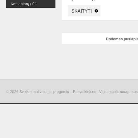
Komentarų ( 0 )
SKAITYTI
Rodomas puslapis 
© 2026 Sveikinimai visomis progomis – Pasveikink.net. Visos teisės saugomos