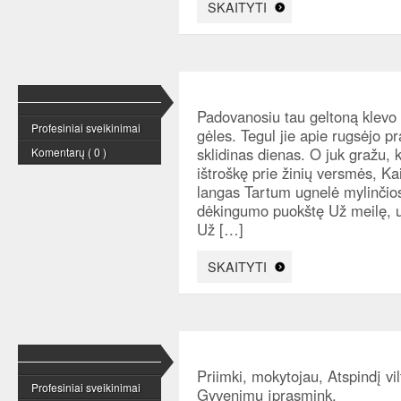
SKAITYTI
Padovanosiu tau geltoną klevo
Profesiniai sveikinimai
gėles. Tegul jie apie rugsėjo 
sklidinas dienas. O juk gražu, 
Komentarų ( 0 )
ištroškę prie žinių versmės, Kai
langas Tartum ugnelė mylinčios
dėkingumo puokštę Už meilę, u
Už […]
SKAITYTI
Priimki, mokytojau, Atspindį vi
Profesiniai sveikinimai
Gyvenimu įprasmink.