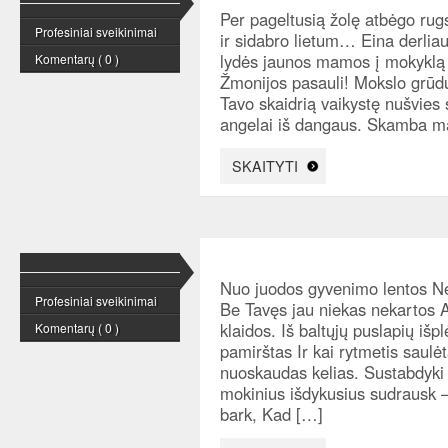
Per pageltusią žolę atbėgo rugs
Profesiniai sveikinimai
ir sidabro lietum… Eina derliaus
lydės jaunos mamos į mokyklą 
Komentarų ( 0 )
Žmonijos pasauli! Mokslo grūdu
Tavo skaidrią vaikystę nušvies s
angelai iš dangaus. Skamba m
SKAITYTI
Nuo juodos gyvenimo lentos Nen
Profesiniai sveikinimai
Be Tavęs jau niekas nekartos A
klaidos. Iš baltųjų puslapių iš
Komentarų ( 0 )
pamirštas Ir kai rytmetis saulė
nuoskaudas kelias. Sustabdyki g
mokinius išdykusius sudrausk
bark, Kad […]