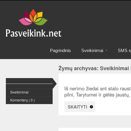
Pagrindinis
Sveikinimai
SMS sv
Žymų archyvas: Sveikinimai
Iš nerimo žiedai ant stalo raus
Sveikinimai
pilni, Tarytumei ir gėlės jaustų
Komentarų ( 0 )
SKAITYTI