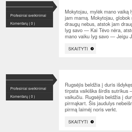
Mokytojau, mylėk mano vaiką l
Profesiniai sveikinimai
jam mamą. Mokytojau, globok 
draugų nebus, atstok jam drau
Komentarų ( 0 )
lyg savo — Kai Tėvo nėra, atst
mano vaiku lyg savo — Jeigu J
SKAITYTI
Rugsėjis beldžia į duris išdykę
Profesiniai sveikinimai
tirpsta vaikiška širdis sutrikus
vaikučiu. Rugsėjis beldžia į du
Komentarų ( 0 )
pirmąkart. Šis jaudulys nebei
pirmą laimėj noris verkt.
SKAITYTI