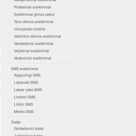
Profesiniai sveikinimai
Sveikinimai gimus vaikui
Tėvo dienos sveikinimai
Užuojautos žodžiai
Valentino dienos sveikinimai
Vardadienio sveikinimai
Velykiniai sveikinimai
Vestuviniai sveikinimai
SMS sveikinimai
Apgaulingi SMS
Labanakt SMS
Labas rytas SMS
Linksmi SMS
Liūdni SMS
Meilės SMS
Tostai
Gimtadienio tostai
Jubiliejiniai tostai