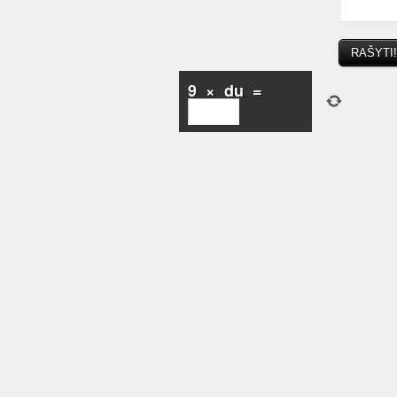
9
×
du
=