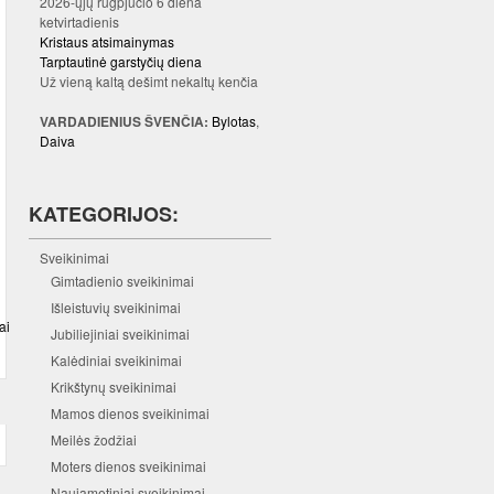
2026-ųjų rugpjūčio 6 diena
ketvirtadienis
Kristaus atsimainymas
Tarptautinė garstyčių diena
Už vieną kaltą dešimt nekaltų kenčia
VARDADIENIUS ŠVENČIA:
Bylotas
,
Daiva
KATEGORIJOS:
Sveikinimai
Gimtadienio sveikinimai
Išleistuvių sveikinimai
ai
Jubiliejiniai sveikinimai
Kalėdiniai sveikinimai
Krikštynų sveikinimai
Mamos dienos sveikinimai
Meilės žodžiai
Moters dienos sveikinimai
Naujametiniai sveikinimai