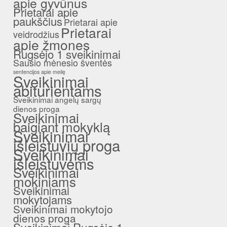
apie gyvūnus
Prietarai apie
paukščius
Prietarai apie
Prietarai
veidrodžius
apie žmones
Rugsėjo 1 sveikinimai
Sausio mėnesio šventės
sentencijos apie meilę
Sveikinimai
abiturientams
Sveikinimai angelų sargų
dienos proga
Sveikinimai
baigiant mokyklą
Sveikinimai
išleistuvių proga
Sveikinimai
išleistuvėms
Sveikinimai
mokiniams
Sveikinimai
mokytojams
Sveikinimai mokytojo
dienos proga