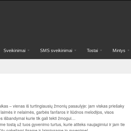
Sveikinimai
SMS sveikinimai
Tostai
Mintys
ikas – vienas iš turtingiausių žmonių pasaulyje: jam viskas priešaky
 laimės ir nelaimės, garbės fanfaros ir liūdnos melodijos, visos
s išbandymai kurie tik gali tekti žmogui…
me tostą už tuos gyvenimo turtus, kurie atiteks naujagimiui ir jam tie
būtų pakeliami ilgame ir laimingame jo gyvenime!