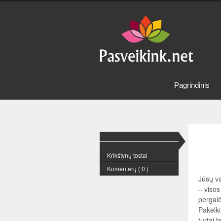
Pagrindinis
Krikštynų tostai
Komentarų ( 0 )
Jūsų va
– visos
pergalė
Pakelki
turtai 