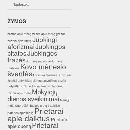
Tautosaka
ŽYMOS
citatos apie meilę
frazės apie meilę
gražūs
Juokingi
žodžiai apie meilę
aforizmai
Juokingos
citatos
Juokingos
frazės
Jurginių papročiai
Jurginių
Kovo mėnesio
tradicijos
šventės
Lotyniški aforizmai
Lotyniški
žodžiai
Lotyniškos citatos
Lotyniškos frazės
Lotyniškos mintys
Lotyniškos sentencijos
Mokytojų
mintys apie meilę
dienos sveikinimai
Naujųjų
metų papročiai
Naujųjų metų tradicijos
Prietarai
patarlės apie meilę
apie daiktus
Prietarai
Prietarai
apie duoną