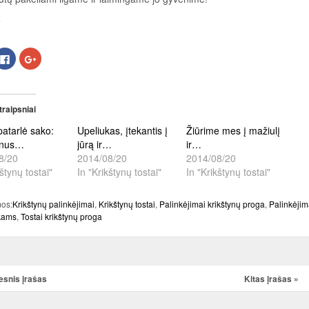
:
k
Click
Paspauskite
to
dalintis
re
share
ant
on
Google+
tter
Facebook
(Opens
ens
(Opens
in
in
new
traipsniai
w
new
window)
dow)
window)
atarlė sako:
Upeliukas, įtekantis į
Žiūrime mes į mažiulį
ūnus…
jūrą ir…
ir…
8/20
2014/08/20
2014/08/20
kštynų tostai"
In "Krikštynų tostai"
In "Krikštynų tostai"
os:
Krikštynų palinkėjimai
,
Krikštynų tostai
,
Palinkėjimai krikštynų proga
,
Palinkėjim
kams
,
Tostai krikštynų proga
snis įrašas
Kitas įrašas
»