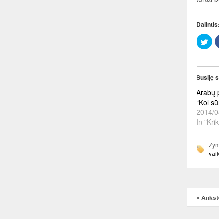
Dalintis
Clic
to
sha
on
Twi
(Op
in
Susiję s
ne
win
Arabų p
“Kol s
2014/0
In "Kri
Žym
vai
«
Ankste