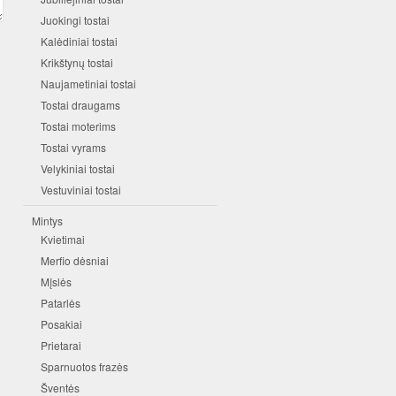
Juokingi tostai
Kalėdiniai tostai
Krikštynų tostai
Naujametiniai tostai
Tostai draugams
Tostai moterims
Tostai vyrams
Velykiniai tostai
Vestuviniai tostai
Mintys
Kvietimai
Merfio dėsniai
Mįslės
Patarlės
Posakiai
Prietarai
Sparnuotos frazės
Šventės