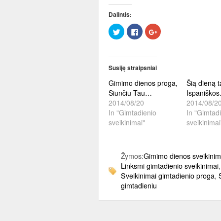
Dalintis:
Click
Click
Paspauskite
to
to
dalintis
share
share
ant
on
on
Google+
Twitter
Facebook
(Opens
(Opens
(Opens
in
in
in
new
Susiję straipsniai
new
new
window)
window)
window)
Gimimo dienos proga,
Šią dieną t
Siunčiu Tau…
Ispaniško
2014/08/20
2014/08/2
In "Gimtadienio
In "Gimtad
sveikinimai"
sveikinimai
Žymos:
Gimimo dienos sveikinim
Linksmi gimtadienio sveikinimai
Sveikinimai gimtadienio proga
,
gimtadieniu