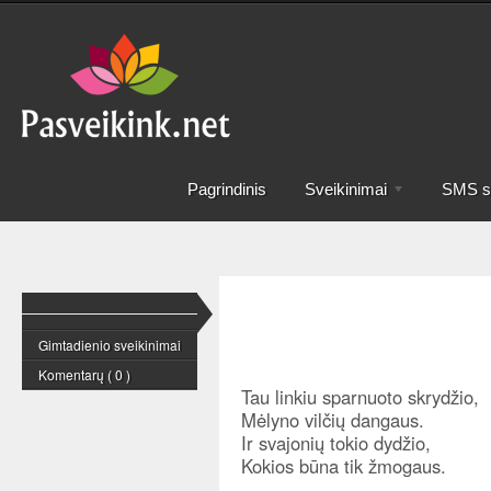
Pagrindinis
Sveikinimai
SMS sv
Gimtadienio sveikinimai
Komentarų ( 0 )
Tau linkiu sparnuoto skrydžio,
Mėlyno vilčių dangaus.
Ir svajonių tokio dydžio,
Kokios būna tik žmogaus.