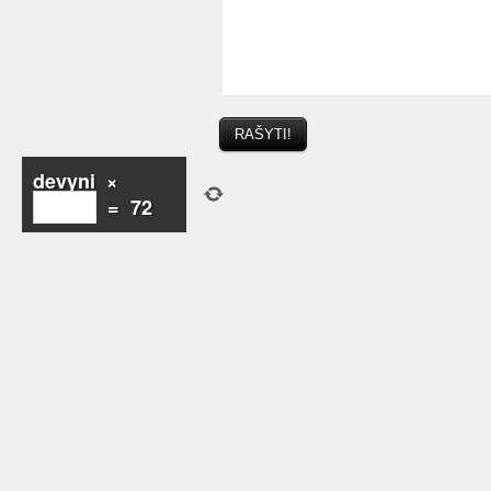
devyni
×
=
72