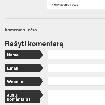
«
Ankstesnis įrašas
Komentarų nėra.
Rašyti komentarą
Name
Email
Website
Jūsų
komentaras